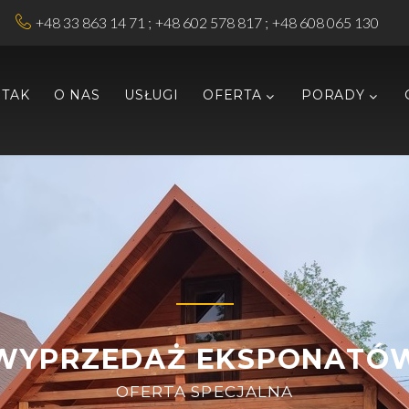
+48 33 863 14 71
+48 602 578 817
+48 608 065 130
RTAK
O NAS
USŁUGI
OFERTA
PORADY
WYPRZEDAŻ EKSPONATÓ
OFERTA SPECJALNA