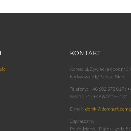
I
KONTAKT
ości
Adres
ul. Żywiecka obok nr 3
Łodygowice k/Bielska-Białej
Telefony
+48 602 578 817
+
863 14 71
+48 608 065 130
E-mail
domki@domhurt.com.p
Zapraszamy
Poniedziałek - Piątek : godz. 8: