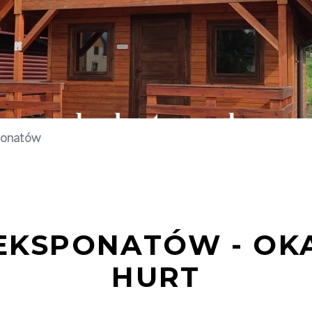
ponatów
EKSPONATÓW - OKA
HURT