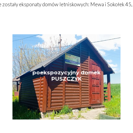
ne zostały eksponaty domów letniskowych: Mewa i Sokołek 
poekspozycyjny domek
PUSZCZYK
ZOBACZ PROJEKT