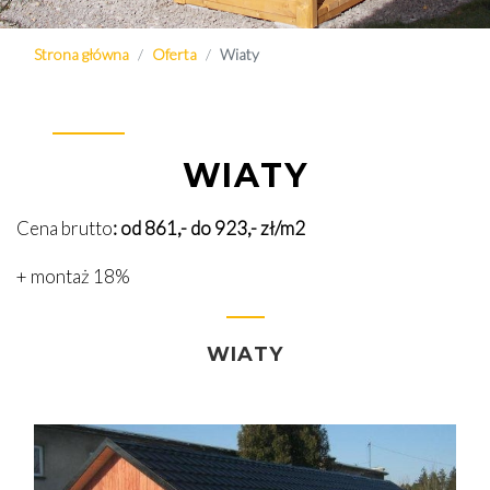
Strona główna
Oferta
Wiaty
WIATY
Cena brutto
: od 861
,- do 923
,- zł/m2
+ montaż 18%
WIATY