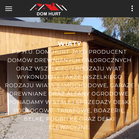
WIATY
P.P.H.U. DOM-HURT JAKO PRODUCENT
DOMÓW DREWNIANYCH CAŁOROCZNYCH
ORAZ WSZELKIEGO RODZAJU WIAT.
WYKONUJEMY TAKŻE WSZELKIEGO
RODZAJU WIATY SAMOCHODOWE, GARAŻE
DREWNIANE ORAZ ALTANY OGRODOWE.
POSIADAMY W STAŁEJ SPRZEDAŻY DESKI
PODŁOGOWE, TARASOWE, BOAZERIĘ,
BELKĘ, PODBITKĘ ORAZ DESKI
ELEWACYJNE.